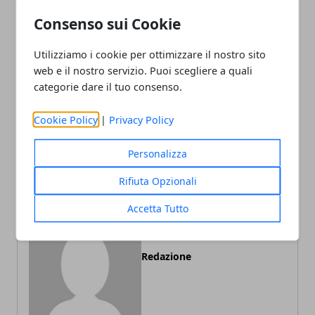
Consenso sui Cookie
Facebook
Twitter
Whatsapp
Utilizziamo i cookie per ottimizzare il nostro sito
web e il nostro servizio. Puoi scegliere a quali
categorie dare il tuo consenso.
Articolo Precedente
Articolo Successivo
Cookie Policy
|
Privacy Policy
Lamatura parquet: cos’è,
Cosa fare quando rimani
come funziona, costi
fuori casa?
Personalizza
Rifiuta Opzionali
Accetta Tutto
Redazione