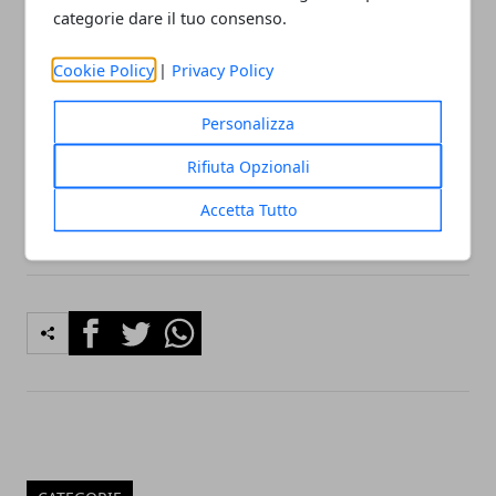
categorie dare il tuo consenso.
community nelle nostre iniziative.
Cookie Policy
|
Privacy Policy
Vuoi contattare la redazione?
Scrivi a
redazione@citta365.it
Personalizza
Indica nell'oggetto:
Nome Città - Richiesta
Rifiuta Opzionali
(esempio: Milano - Segnalazione Evento)
Accetta Tutto
Facebook
Twitter
Whatsapp