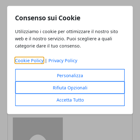
Consenso sui Cookie
Utilizziamo i cookie per ottimizzare il nostro sito
Facebook
Twitter
Whatsapp
web e il nostro servizio. Puoi scegliere a quali
categorie dare il tuo consenso.
Cookie Policy
|
Privacy Policy
Articolo Precedente
Articolo Successivo
Personalizza
Corso Antincendio Online:
Quali saranno le
Un Investimento
professioni del futuro?
Rifiuta Opzionali
Essenziale per Grandi e
Piccole Imprese
Accetta Tutto