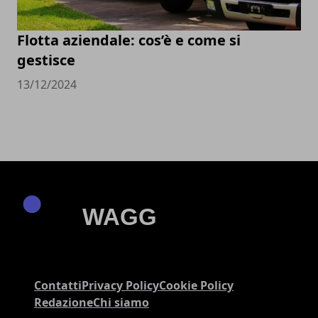
Flotta aziendale: cos’è e come si
gestisce
13/12/2024
Contatti
Privacy Policy
Cookie Policy
Redazione
Chi siamo