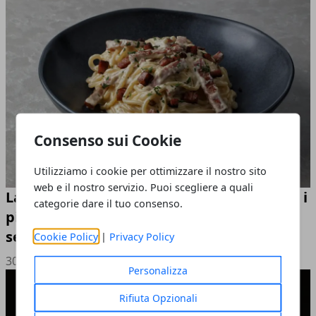
Consenso sui Cookie
Utilizziamo i cookie per ottimizzare il nostro sito
web e il nostro servizio. Puoi scegliere a quali
La vera carbonara: i segreti per preparare i
categorie dare il tuo consenso.
piatti della tradizione con ingredienti
semplici
Cookie Policy
|
Privacy Policy
30/05/2026
Personalizza
Rifiuta Opzionali